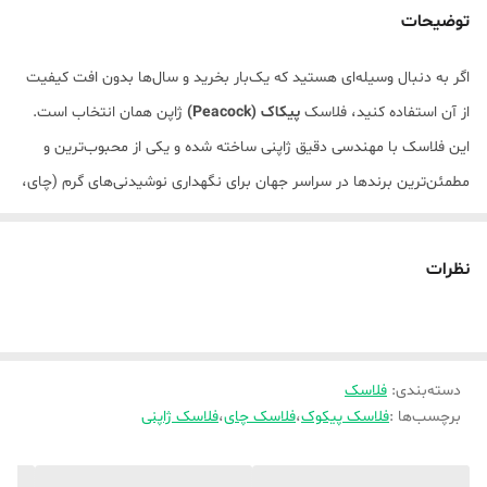
توضیحات
اگر به دنبال وسیله‌ای هستید که یک‌بار بخرید و سال‌ها بدون افت کیفیت
از آن استفاده کنید، فلاسک
پیکاک (Peacock)
ژاپن همان انتخاب است.
این فلاسک با مهندسی دقیق ژاپنی ساخته شده و یکی از محبوب‌ترین و
مطمئن‌ترین برندها در سراسر جهان برای نگهداری نوشیدنی‌های گرم (چای،
قهوه، دمنوش) و آب جوش است. برخلاف فلاسک‌های معمولی موجود در
بازار، پیکاک از متریال باکیفیت و ایمن ساخته شده که سلامت شما را
نظرات
تضمین می‌کند.
ویژگی اصلی این مدل، دهانه گشاد آن است که هم پر کردن فلاسک و هم
شست‌وشوی داخل آن را فوق‌العاده راحت کرده است.
دسته‌بندی
:
فلاسک
ویژگی‌های برجسته
برچسب‌ها :
فلاسک پیکوک
،
فلاسک چای
،
فلاسک ژاپنی
ساخت ۱۰۰٪ ژاپن:
کیفیت بی‌رقیب در عایق‌بندی و دوام قطعات.
بدون آزبست (Asbestos-Free):
ایمنی کامل برای سلامت شما (بسیاری