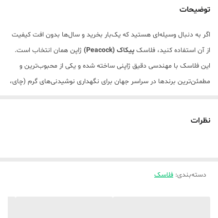
توضیحات
اگر به دنبال وسیله‌ای هستید که یک‌بار بخرید و سال‌ها بدون افت کیفیت
از آن استفاده کنید، فلاسک
پیکاک (Peacock)
ژاپن همان انتخاب است.
این فلاسک با مهندسی دقیق ژاپنی ساخته شده و یکی از محبوب‌ترین و
مطمئن‌ترین برندها در سراسر جهان برای نگهداری نوشیدنی‌های گرم (چای،
قهوه، دمنوش) و آب جوش است. برخلاف فلاسک‌های معمولی موجود در
بازار، پیکاک از متریال باکیفیت و ایمن ساخته شده که سلامت شما را
نظرات
تضمین می‌کند.
ویژگی اصلی این مدل، دهانه گشاد آن است که هم پر کردن فلاسک و هم
شست‌وشوی داخل آن را فوق‌العاده راحت کرده است.
دسته‌بندی
:
فلاسک
ویژگی‌های برجسته
ساخت ۱۰۰٪ ژاپن:
کیفیت بی‌رقیب در عایق‌بندی و دوام قطعات.
بدون آزبست (Asbestos-Free):
ایمنی کامل برای سلامت شما (بسیاری