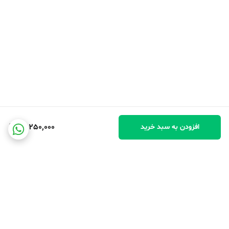
13,250,000
افزودن به سبد خرید
Long-Term Use
this high-quality flask is completely free of asbestos to ensure
the best of your health. With this flask, you can enjoy your
favorite warm beverages throughout the day.*
*Claim not verified.