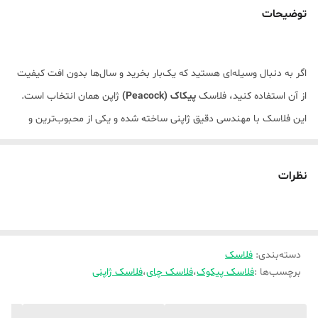
توضیحات
اگر به دنبال وسیله‌ای هستید که یک‌بار بخرید و سال‌ها بدون افت کیفیت
از آن استفاده کنید، فلاسک
پیکاک (Peacock)
ژاپن همان انتخاب است.
این فلاسک با مهندسی دقیق ژاپنی ساخته شده و یکی از محبوب‌ترین و
مطمئن‌ترین برندها در سراسر جهان برای نگهداری نوشیدنی‌های گرم (چای،
قهوه، دمنوش) و آب جوش است. برخلاف فلاسک‌های معمولی موجود در
نظرات
بازار، پیکاک از متریال باکیفیت و ایمن ساخته شده که سلامت شما را
تضمین می‌کند.
ویژگی اصلی این مدل، دهانه گشاد آن است که هم پر کردن فلاسک و هم
دسته‌بندی
:
فلاسک
شست‌وشوی داخل آن را فوق‌العاده راحت کرده است.
برچسب‌ها :
فلاسک پیکوک
،
فلاسک چای
،
فلاسک ژاپنی
ویژگی‌های برجسته
ساخت ۱۰۰٪ ژاپن:
کیفیت بی‌رقیب در عایق‌بندی و دوام قطعات.