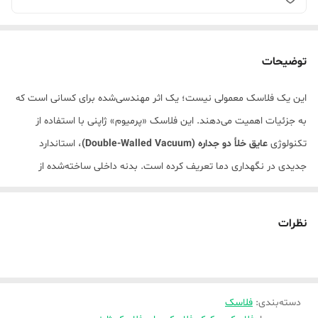
توضیحات
این یک فلاسک معمولی نیست؛ یک اثر مهندسی‌شده برای کسانی است که
به جزئیات اهمیت می‌دهند. این فلاسک «پرمیوم» ژاپنی با استفاده از
تکنولوژی
عایق خلأ دو جداره (Double-Walled Vacuum)
، استاندارد
جدیدی در نگهداری دما تعریف کرده است. بدنه داخلی ساخته‌شده از
استیل ضدزنگ گرید ۳۰۴ (SUS304)
، تضمین می‌کند که هیچ‌گونه تغییر
طعم یا بوی فلزی در نوشیدنی شما ایجاد نشود—چیزی که در مدل‌های
نظرات
ارزان‌قیمت به‌وفور دیده می‌شود.
طراحی ارگونومیک، دهانه ضد چکه (Drip-Free) و درب ۱۰۰٪ آب‌بندی شده،
این محصول را به گزینه‌ای ایده‌آل برای محیط‌های رسمی (مجالس)، دفاتر کار
دسته‌بندی
:
فلاسک
مدیریتی و دکوراسیون‌های مدرن تبدیل کرده است. این فلاسک، نمادی از