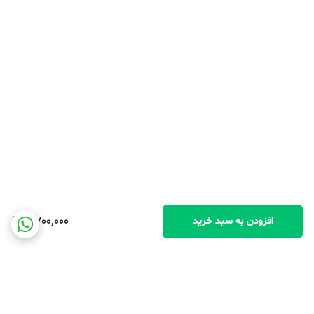
پیچی
نوع دهانه
شیری
گنجایش
1.6 لیتر
بازه گنجایش
۱-۲ لیتر
سایر توضیحات
شرایط نگهداری : - قبل از استفاده برای اولین بار محصول را بشویید. - برای
تمیزکردن شیشه فلاسک از آب و سرکه استفاده نمایید. - برای تمیزکردن
11,700,000
افزودن به سبد خرید
بدنه و شیشه هرگز از مایع سفید کننده و سایر شوینده های شیمیایی
استفاده نکنید . - محصولات گاز دار مانند نوشابه ، آب های گازدار برای
نگهداری درون فلاسک مناسب نیستند.