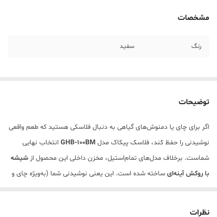
مشخصات
رنگ
سفید
توضیحات
اگر برای چای یا دمنوش‌های گیاهی به دنبال فلاسکی هستید که طعم واقعی
نوشیدنی را حفظ کند، فلاسک پیکاک مدل
GHB-100BM
انتخاب نهایی
شماست. برخلاف مدل‌های تمام‌استیل، مخزن داخلی این محصول از
شیشه
با روکش آینه‌ای
ساخته شده است. این یعنی نوشیدنی شما (به‌ویژه چای و
دمنوش) در تماس با فلز قرار نمی‌گیرد و طعم فلزی یا «ماندگی» نمی‌گیرد.
طراحی مینیمال و مدرن این فلاسک، آن را به یک اکسسوری زیبا برای میز
نظرات