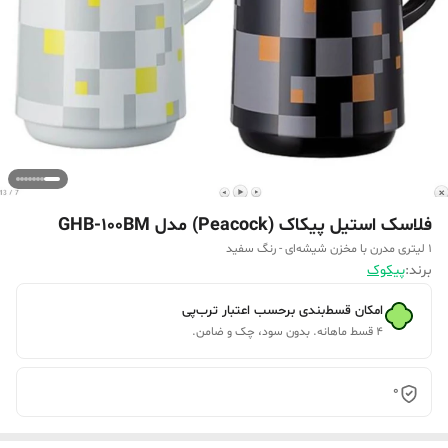
فلاسک استیل پیکاک (Peacock) مدل GHB-100BM
۱ لیتری مدرن با مخزن شیشه‌ای - رنگ سفید
برند:
پیکوک
امکان قسط‌بندی برحسب اعتبار ترب‌پی
۴ قسط ماهانه. بدون سود، چک و ضامن.
0