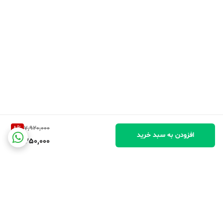
8
%
7,920,000
افزودن به سبد خرید
7,250,000