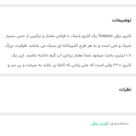
توضیحات
کتری برقی Geepas یک کتری شیک با طراحی ممتاز و ترکیبی از حس بسیار
شیک و غنی است و به هر طرح آشپزخانه ای سبک می بخشد. ظرفیت بزرگ
1.7 لیتری باعث میشود شما مقدار زیادی آب گرم داشته باشید. این یک
کتری 2200 واتی است که حتی زمانی که کاملا پر باشد به سرعت و بی سر و
صدا می جوشد. اگر به نوشیدنی گرم سریع نیاز دارید یا فقط یک فنجان
درست می کنید، ایده آل است. عالی برای تعطیلات و سفرهای دور،
نظرات
کاروان‌ها، موتورخانه‌ها، اقامتگاه‌های دانشجویی، هتل‌ها، اتاق‌های مهمان یا
صرفاً به عنوان پشتیبان آشپزخانه.
دسته‌بندی
:
کتری برقی