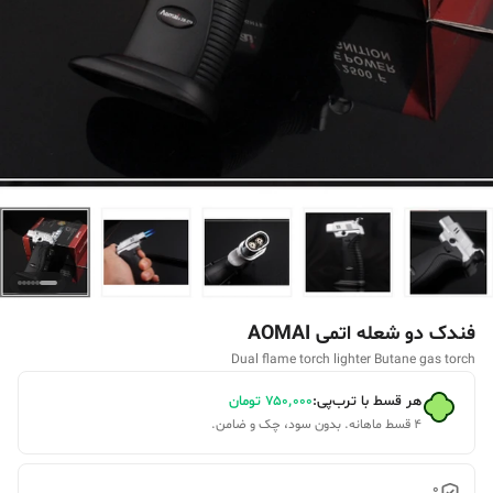
فندک دو شعله اتمی AOMAI
Dual flame torch lighter Butane gas torch
هر قسط با ترب‌پی:
۷۵۰٬۰۰۰
تومان
۴ قسط ماهانه. بدون سود، چک و ضامن.
0