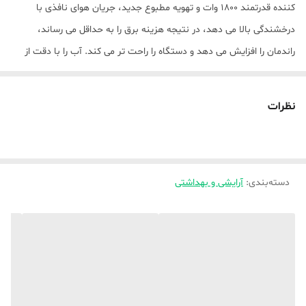
کننده قدرتمند 1800 وات و تهویه مطبوع جدید، جریان هوای نافذی با
درخشندگی بالا می دهد، در نتیجه هزینه برق را به حداقل می رساند،
راندمان را افزایش می دهد و دستگاه را راحت تر می کند. آب را با دقت از
بین می برد و در عین حال از موها در برابر گرما محافظت می کند و حالتی
کنترل شده و متمرکز می دهد که در روز و شب ثابت می ماند.
نظرات
2 سرعت و 2 تنظیم دما - 1800W به شما کنترل کامل روال خشک کردن را
می دهد زیرا دارای 2 تنظیم گرما و دو سرعت و همچنین یک تنظیم خنک
برای تکمیل و تنظیم سبک شما است. هنگام خشک کردن موهای شما،
دسته‌بندی
:
آرایشی و بهداشتی
جریان ثابتی از یون های متعادل کننده را آزاد می کند تا حالت دهنده
موهای شما را تقویت کند و موخوره را از بین ببرد.
عملکرد عکس سرد، دسته تاشو - این سشوار دارای دکمه شات خنک است.
نام آن به خودی خود گویا است زیرا ضربه ای خنک به مو می دهد و برای
تنظیم مدل مو در محلی که در انتهای جلسه آرایش شما برای تنظیم استایل
شما استفاده می شود بسیار مفید است. این کار باعث می شود مدل موی