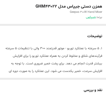
همزن دستی جیپاس مدل GHM43022
Geepas 300W Hand Mixer
برند:
جیپاس
توضیحات
1. 5 سرعته با عملکرد توربو - موتور قدرتمند 300 واتی با تنظیمات 5 سرعته
فرآیندهای شلاق و مخلوط کردن به همراه عملکرد توربو را برای افزایش
بیشتر قدرت انجام می دهد. برای پخت خمیر ضروری است. با توجه به
افزایش سرعت، خمیر یکدست می شود. این عملکرد را به صورت دوره ای
بچرخانید زیرا موتور میکسر در هنگام بار زیاد گرم می شود.
2. قدرت 300 وات و 2 جفت نازل - هر چه قدرت همزن برقی بیشتر باشد،
نقد و بررسی
کار پیچیده را بهتر انجام می دهد. این میکسر آشپزخانه در محدوده 300
وات کار می کند. این اجازه می دهد تا همزن برقی دستی به خوبی خمیر