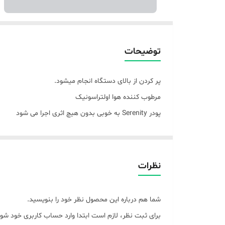
توضیحات
پر کردن از بالای دستگاه انجام میشود.
مرطوب کننده هوا اولتراسونیک
پودر Serenity به خوبی بدون هیچ اثری اجرا می شود
T-2203P
رتبه بندی ولتاژ 220
قدرت رتبه بندی
نظرات
توان خروجی 25 وات
ظرفیت آب 3.5 لیتر
شما هم درباره این محصول نظر خود را بنویسید.
سرعت تبخیر بیش از 300 میلی لیتر در ساعت
برای ثبت نظر، لازم است ابتدا وارد حساب کاربری خود شوی