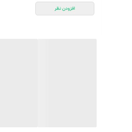
اندازه بسته بندی
افزودن نظر
185x185x360mm
استاندارد اجرایی
220 ولت
110 ولت
50 هرتز-60 هرتز
25 وات
3-5 لیتر
≥300 میلی لیتر در ساعت
185x185x360mm
GB4706.1-2005 GB4706.48-2009