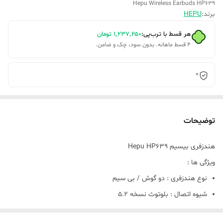
Hepu Wireless Earbuds HP639
برند:
HEPU
هر قسط با ترب‌پی:
۱٬۲۳۷٬۲۵۰
تومان
۴ قسط ماهانه. بدون سود، چک و ضامن.
0
توضیحات
هندزفری بیسیم Hepu HP639
ویژگی ها :
نوع هندزفری : دو گوش / بی سیم
شیوه اتصال :‌ بلوتوث نسخه ۵.۲
محدوده عملکرد بلوتوث : ۱۰ متر بدون مانع