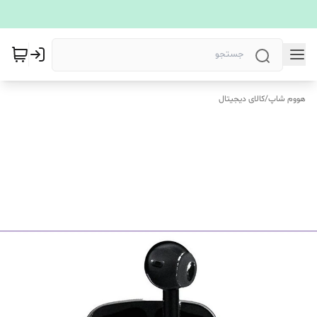
هووم شاپ
/
کالای دیجیتال