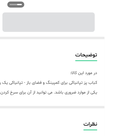
توضیحات
در مورد این کالا:
کباب پز تپانیاکی برای کمپینگ و فضای باز - تپانیاکی یک ر
یکی از موارد ضروری باشد. می توانید از آن برای سرخ کرد
سطح پخت و پز بزرگ - این گریل برقی دارای یک منطقه پخت
پخت و پزهای حرارتی را با این یک گریل انجام دهید. تپانیا
کنید. ابعاد آن 46*26 سانتی متر است.
نظرات
سطح پخت نچسب، سینی جمع آوری روغن - سطح بالایی کامل