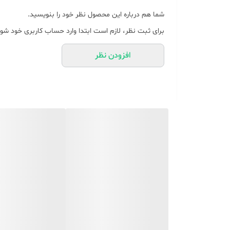
داشته باشد. چرب نمی شود و به راحتی تمیز می شود. در زم
شما هم درباره این محصول نظر خود را بنویسید.
تنظیم دما - این گریل را می توان به راحتی با دمای مورد
برای ثبت نظر، لازم است ابتدا وارد حساب کاربری خود شوی
شود برای انواع ماهی، گوشت و سبزیجات مناسب باشد.
افزودن نظر
دسته لمسی خنک- دستگیره های گریل از مواد نارسانا ساخت
برند Geepas
شماره مدل GET63028UK
ابعاد محصول ‎54.5 x 9.8 x 26.5 سانتی متر; 2.4 کیلوگرم
توان / وات 2000 وات
ولتاژ 230 ولت
ویژگی های ویژه پوشش نچسب، لمس خنک
وزن مورد 2.4 کیلوگرم
توضیحات محصول
کباب پز برقی Teppanyaki این کباب 
ترد، سبزیجات و غیره بپزید. این می‌تواند عملکردهای متعد