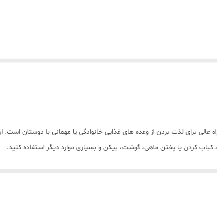
اه عالی برای لذت بردن از وعده های غذایی خانوادگی یا مهمانی با دوستان است. ای
ن، کباب کردن یا پختن ماهی، گوشت، بیکن و بسیاری موارد دیگر استفاده کنید.
 و پز بزرگ است و برای پختن وعده های غذایی بزرگ در یک زمان ایده آل است. حا
کی قرار است یک وعده غذایی مشترک باشد. اندازه بزرگ آن به شما این امکان را می
اً از مواد نچسب ساخته شده است. از روغن و چربی کمتری استفاده می کند و ب