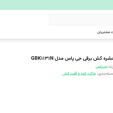
 مشتریان
ره کش برقی جی پاس مدل GBK1131N
ند:
جیپاس
ته‌بندی
:
خاک، کود و آفت کش