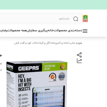
دسته‌بندی محصولات
خانه
پیگیری سفارش
همه محصولات
رضایت
هووم شاپ
/
خانه و آشپزخانه
/
گل و گیاه
/
خاک، کود و آفت کش
حش
بر
دس