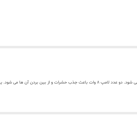
از طرق تخیله الکتریکی باعث از بین بردن حشرات مزاحم می شود. دو عدد لامپ 8 وات باعث جذب ح