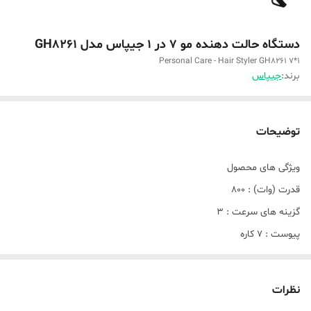
دستگاه حالت دهنده مو 7 در 1 جیپاس مدل GH8261
Personal Care - Hair Styler GH8261 7*1
برند:
جیپاس
توضیحات
ویژگی های محصول
قدرت (وات) : 800
گزینه های سرعت : 3
پیوست : 7 کاره
نظرات