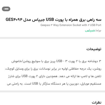
سه راهی برق همراه با پورت USB جیپاس مدل GES4094
Geepas 3 Way Extension Socket with 2 USB Port
برند:
جیپاس
توضیحات
3 دوشاخه برق با 2 پورت USB - 3 پریز برق با سوئیچ روشن/خاموش
روشن، یک درجه حفاظتی اولیه در برابر نوسانات برق را برای وسایل کوچک،
تلفن ها و لامپ ها ارائه می دهد. همچنین دارای 2 پورت USB برای شارژ
مستقیم موبایل، دوربین یا هر دستگاه سازگار با USB است. به راحتی می
تواند به هر گوشه خانه یا محل کار شما برسد و فضای کمتری را اشغال کند.
دکمه پاور سنگین، چراغ نشانگر LED - این سوکت افزودنی Geepas دارای
نظرات