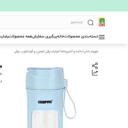
دسته‌بندی محصولات
خانه
پیگیری سفارش
همه محصولات
رضایت
هووم شاپ
/
خانه و آشپزخانه
/
لوازم برقی
/
همزن و گوشکوب برقی
مخ
3N
دس