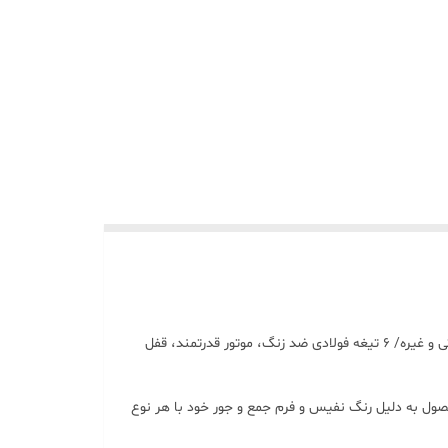
مخلوط کن قابل حمل قابل شارژ Geepas- GSB44073N/ ظرفیت 500 میلی لیتر، دستگاه آب گیری پرتقال، لیمو، گریپ فروت، شیک، اسموتی و غیره/ 6 تیغه فولادی ضد زنگ، موتور قدرتمند، قفل
مخلوط کنید. این محصول به دلیل رنگ نفیس و فرم جمع و جور خود با هر نوع
ن به گونه ای طراحی شده است که قوی و مستحکم باشد، و