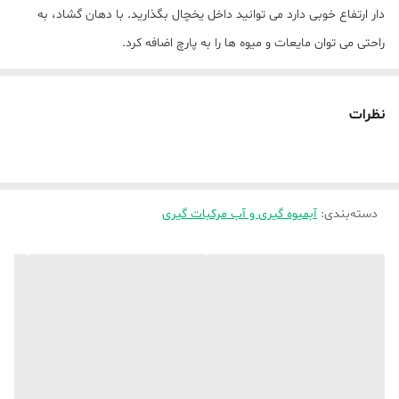
دار ارتفاع خوبی دارد می توانید داخل یخچال بگذارید. با دهان گشاد، به
راحتی می توان مایعات و میوه ها را به پارچ اضافه کرد.
2) با کیفیت بالا - این پارچ از مواد شفاف با کیفیت بالا با مقیاس اندازه
گیری برای پیروی از رژیم غذایی سخت ساخته شده است، در برابر دما
نظرات
مقاومت می کند، بنابراین می توانید آب جوش یا آب یخ را با خیال راحت
داخل این کاسه/پارچ بریزید. پارچ ضخیم‌تر از سایر برندهای موجود در بازار
است و برای دوام بیشتر آن دو آنال شده است. طراحی ویژه با دهانه ای که
دسته‌بندی
:
آبمیوه گیری و آب مرکبات گیری
چکه نمی کند باعث می شود آب به راحتی وارد شود و دسته ارگونومیک
طراحی شده آن را به راحتی در دست گرفته و ریخته می کند.
3) استفاده گسترده - این پارچ به طور گسترده برای آب، چای سرد، آب
میوه، نوشیدنی های خانگی، قهوه سرد، سنگریا، شیر، شراب، کوکتل و غیره
استفاده می شود. حتی برای گذاشتن آن در یخچال شما مناسب است. ما
همچنین یک جعبه هدیه فوق العاده زیبا و مد روز را ارائه می دهیم. این یک
هدیه زیبا برای زنان و مردان است.