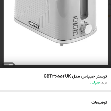
توستر جیپاس مدل GBT36554UK
برند:
جیپاس
توضیحات