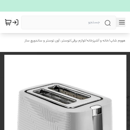
هووم شاپ
/
خانه و آشپزخانه
/
لوازم برقی
/
توستر، آون توستر و ساندویچ ساز