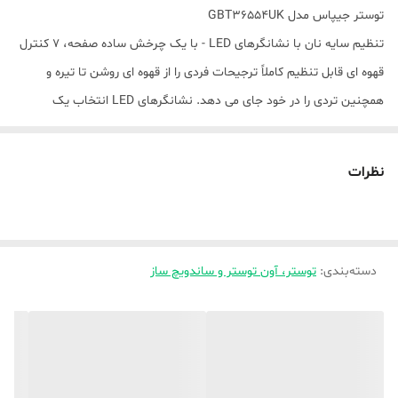
توستر جیپاس مدل GBT36554UK
تنظیم سایه نان با نشانگرهای LED - با یک چرخش ساده صفحه، 7 کنترل
قهوه ای قابل تنظیم کاملاً ترجیحات فردی را از قهوه ای روشن تا تیره و
همچنین تردی را در خود جای می دهد. نشانگرهای LED انتخاب یک
تنظیمات سایه دار را واضح و آسان می کنند.2) 3 دکمه برای عملکردهای
برشته کردن چندگانه - توستر 2 تکه دارای 3 دکمه برای عملکردهای یخ
نظرات
زدایی، گرم کردن مجدد و لغو است. عملکرد یخ زدایی ابتدا برای یخ زدایی و
سپس برشته کردن نان یخ زده است. دکمه گرم کردن مجدد به شما امکان
می دهد نان خود را به سرعت گرم کنید بدون اینکه بسوزد در حالی که لغو
دسته‌بندی
:
توستر، آون توستر و ساندویچ ساز
فرآیند برشته کردن را در هر زمان متوقف می کند. آسان برای استفاده.3)
شکاف های بسیار عریض و اهرم بالابر بالا - شکاف های برشته برای انواع
نان و برش های ضخیم تر، مانند نان تست فرانسوی (ضخیم و نازک)،
کلوچه، پنکیک یخ زده و شیرینی های توستر طراحی شده اند. هنگامی که
برشته کردن به پایان رسید، اهرم کالسکه اضافی به طور خودکار بالا می‌آید و