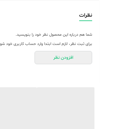
محدوده ولتاژ ورودی AC 220-240 ولت
رنگ مشکی و قرمز
نظرات
توابع FM
Speaker را تایپ کنید
شما هم درباره این محصول نظر خود را بنویسید.
پورت USB/SD
برای ثبت نظر، لازم است ابتدا وارد حساب کاربری خود شوی
عملکرد کارائوکه بله
افزودن نظر
کنترل از راه دور بله
ساخت چین
جزئیات فنی
فرکانس 50/60 هرتز
نوع باتری باتری قابل شارژ
بلوتوث بله