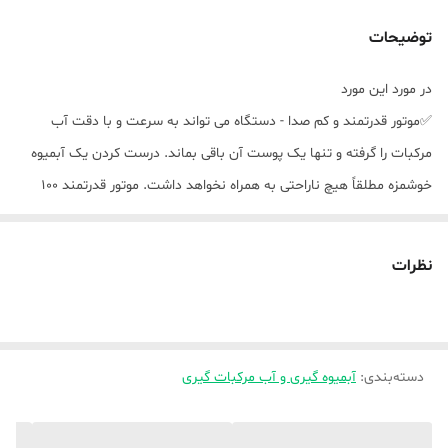
توضیحات
در مورد این مورد
✅موتور قدرتمند و کم صدا - دستگاه می تواند به سرعت و با دقت آب
مرکبات را گرفته و تنها یک پوست آن باقی بماند. درست کردن یک آبمیوه
خوشمزه مطلقاً هیچ ناراحتی به همراه نخواهد داشت. موتور قدرتمند 100
وات آب را به طور کامل استخراج می کند و در سکوت کار می کند. تهیه
نوشیدنی های تازه و سالم در خانه هرگز آسان تر از آبمیوه گیری مرکبات
نظرات
گیپاس نبوده است
✅عملکرد ضد چکه، زیبایی و کاربردی - عملکرد ضد چکه از هرگونه ریزش
روی آب میوه گیری مرکبات و آشپزخانه جلوگیری می کند، بنابراین پس از
دسته‌بندی
:
آبمیوه گیری و آب مرکبات گیری
کار با این لیمو گیر برقی نیازی به تمیز کردن ندارید. این وسیله آشپزخانه
مدرن و شیک که از پلاستیک با پنل فولادی ضد زنگ ساخته شده است،
برای هر آشپزخانه ای مناسب است. با موتور 100 واتی می توانید طعم های