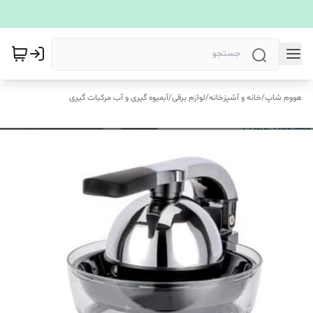
هووم شاپ
/
خانه و آشپزخانه
/
لوازم برقی
/
آبمیوه گیری و آب مرکبات گیری