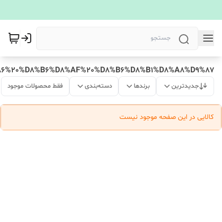
6%20%D8%B6%D8%AF%20%D8%B6%D8%B1%D8%A8%D9%87
جدیدترین
برندها
دسته‌بندی
فقط محصولات موجود
کالایی در این صفحه موجود نیست