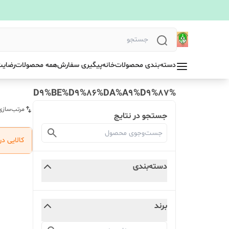
دسته‌بندی محصولات
خانه
پیگیری سفارش
همه محصولات
رضایت
%D9%BE%D9%86%DA%A9%D9%87
مرتب‌سازی
جستجو در نتایج
کالایی د
دسته‌بندی
برند