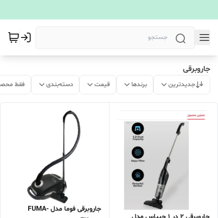
جاروبرقی
جدیدترین
برندها
قیمت
دسته‌بندی
فقط محصو
جاروبرقی فوما مدل FUMA-
جاروبرقی ۲ در ۱ جیپاس مدل