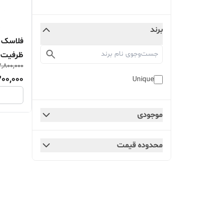
برند
ظرفیت 1.9 لیتر
2,800,000
200,000
Unique
موجودی
محدوده قیمت