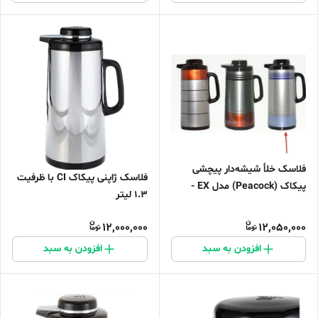
فلاسک خلأ شیشه‌دار پیچشی
فلاسک ژاپنی پیکاک CI با ظرفیت
پیکاک (Peacock) مدل EX -
1.3 لیتر
ظرفیت 1.3 لیتر
12,000,000
12,050,000
افزودن به سبد
افزودن به سبد