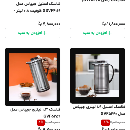
Geepas (مدل GVF5268)
فلاسک استیل جیپاس مدل
GSVF4116 ظرفیت 0.8 لیتر -
شرکتی
6,800,000
11,800,000
افزودن به سبد
افزودن به سبد
فلاسک استیل ۱.۶ لیتری جیپاس
فلاسک 1.3 لیتری جیپاس مدل
مدل GVF5260
GVF5259
8
%
18
%
10,050,000
11,050,000
9,200,000
9,050,000