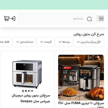
سرخ کن بدون روغن
پربازدیدترین
برندها
قیمت
دسته‌بندی
فقط مح
سرخ‌کن بدون روغن دیجیتال
جیپاس مدل Geepas
سرخ‌کن ۱۱ لیتری FUMA مدل FU-
GAF37546- شرکتی