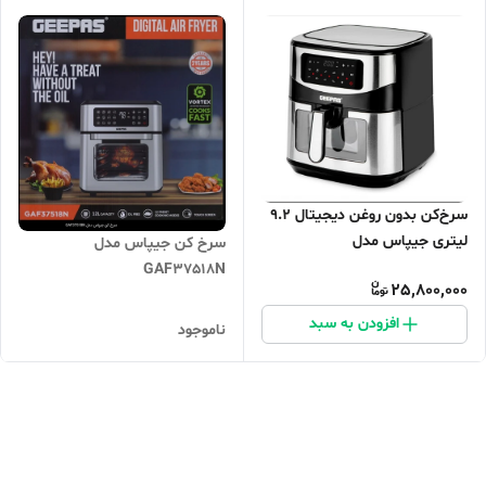
سرخ‌کن بدون روغن دیجیتال ۹.۲
لیتری جیپاس مدل
سرخ کن جیپاس مدل
GAF37524UK - شرکتی اصلی
GAF37518N
25,800,000
افزودن به سبد
ناموجود