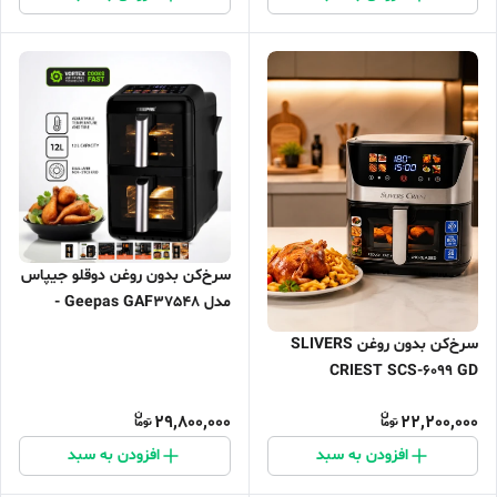
سرخ‌کن بدون روغن دوقلو جیپاس
مدل Geepas GAF37548 -
شرکتی
سرخ‌کن بدون روغن SLIVERS
CRIEST SCS-6099 GD
29,800,000
22,200,000
افزودن به سبد
افزودن به سبد