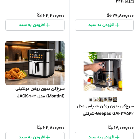
2411 🇯🇵
22,200,000
26,800,000
افزودن به سبد
افزودن به سبد
سرخ‌کن بدون روغن مونتینی
(Montini) مدل JACK-903
ظرفیت 9 لیتری
سرخ‌کن بدون روغن جیپاس مدل
Geepas GAF37542-شرکتی
22,800,000
17,000,000
افزودن به سبد
افزودن به سبد