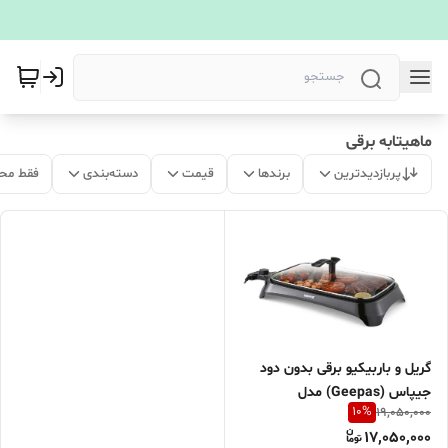
ماهیتابه برقی
پربازدیدترین
برندها
قیمت
دسته‌بندی
فقط مح
گریل و باربیکیو برقی بدون دود
جیپاس (Geepas) مدل
10
%
19,050,000
GBG63040
17,050,000