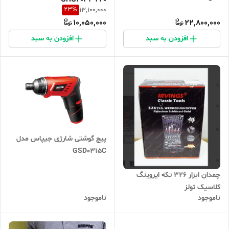
23
%
13,100,000
10,050,000
22,800,000
افزودن به سبد
افزودن به سبد
پیچ گوشتی شارژی جیپاس مدل
GSD0315C
چمدان ابزار 326 تکه ایروینگ
کلاسیک تولز
ناموجود
ناموجود