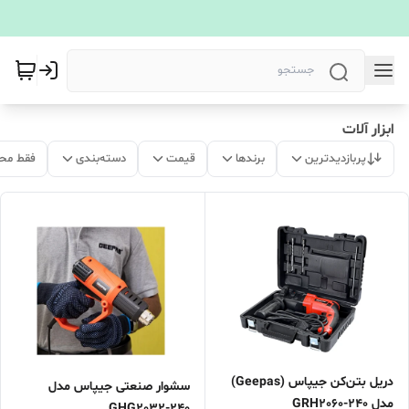
ابزار آلات
پربازدیدترین
برندها
قیمت
دسته‌بندی
فقط مح
دریل بتن‌کن جیپاس (Geepas)
سشوار صنعتی جیپاس مدل
مدل GRH2060-240
GHG2032-240