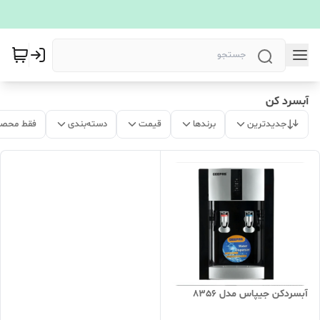
آبسرد کن
جدیدترین
برندها
قیمت
دسته‌بندی
فقط محصو
آبسردکن جیپاس مدل 8356