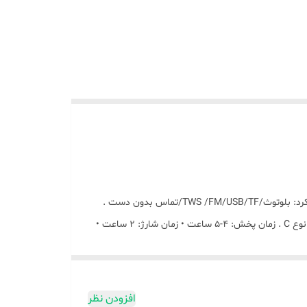
اسپیکر بسیار باکیفیت از برند جیپاس صدای باس استریو نمایش نور رنگارنگ RGB، باس دیافراگم طراحی مش پارچه + جلوه نور RGB‏ عملکرد: بلوتوث/FM/USB/TF/‏ ‏TWS/تماس بدون دست .
صدای باس استریو ⚫ نسخه بلوتوث: V5.3‏ . توان: 10 وات ⚫ بلندگو: 66mm 30‏ • باتری: 1500 میلی آمپر ساعت با برد محافظ • پورت شارژ نوع C‏ . زمان پخش: 4-5 ساعت • زمان شارژ: 2 ساعت •
افزودن نظر