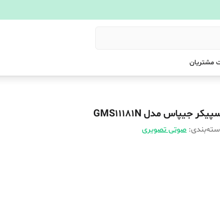
 مشتریان
پیکر جیپاس مدل GMS11181N
ته‌بندی
:
صوتی تصویری