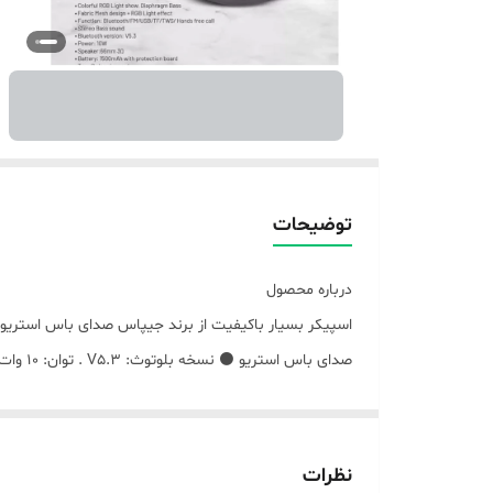
توضیحات
درباره محصول
جنس: ABS+پارچه ⚫ ورودی: DC5V‏
نظرات