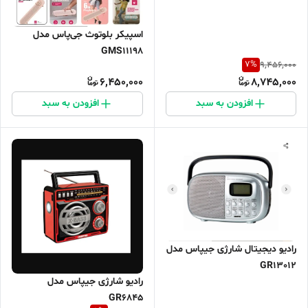
اسپیکر بلوتوث جی‌پاس مدل
GMS11198
7
%
9,456,000
6,450,000
8,745,000
افزودن به سبد
افزودن به سبد
رادیو دیجیتال شارژی جیپاس مدل
GR13012
رادیو شارژی جیپاس مدل
GR6845