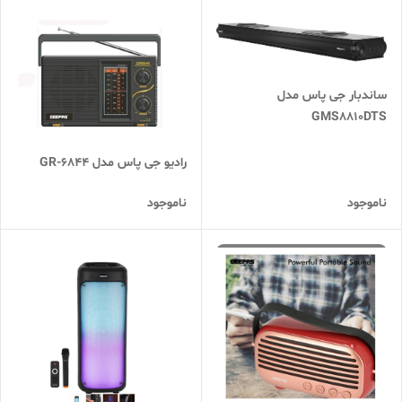
ساندبار جی پاس مدل
GMS8810DTS
رادیو جی پاس مدل GR-6844
ناموجود
ناموجود