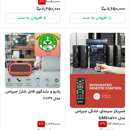
8
%
9,050,000
8,250,000
8,650,000
افزودن به سبد
افزودن به سبد
رادیو و بلندگوی قابل شارژ جیپاس
مدل 11139
اسپیکر سینمای خانگی جیپاس
مدل GMS8578
8
%
12
%
7,731,000
33,946,000