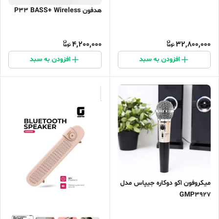
هدفون P33 BASS+ Wireless
4,200,000
32,800,000
افزودن به سبد
افزودن به سبد
میکروفون اکو دوکاره جیپاس مدل
GMP3927