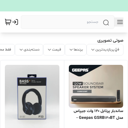
صوتی تصویری
پربازدیدترین
برندها
قیمت
دسته‌بندی
فقط مح
ساندبار پرتابل ۱۲۰ وات جیپاس
مدل Geepas GSRB120BT -
شرکتی