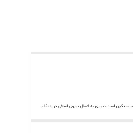
ت تر می کند. از آنجایی که اتو سنگین است، نیازی به اعمال نیروی اضافی در هنگام
 حد با صفحه زیره با روکش طلا، چراغ راهنما ترموستات - این جعبه آهنی پس از رسیدن به
دمای مطلوب خاموش می شود و از سوختن پارچه جلوگیری می کند و همچنین باعث صرفه جویی در هزینه می شود. دمای مورد نیاز یا نوع پارچه ای را که انتخاب کرده اید حفظ کنید. 3. ضد ضربه و