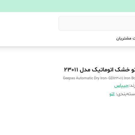
 مشتریان
و خشک اتوماتیک مدل 23011
Geepas Automatic Dry Iron- GDI23011| Iron B
ند:
جیپاس
ته‌بندی
:
اتو