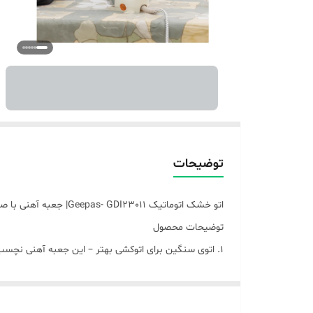
توضیحات
اتو خشک اتوماتیک Geepas- GDI23011| جعبه آهنی با صفحه تنظیمات دما و عملکرد خاموش شدن خودکار|مناسب برای انواع پارچه
توضیحات محصول