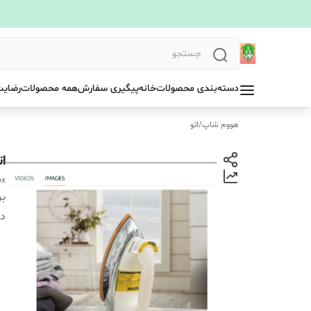
دسته‌بندی محصولات
خانه
پیگیری سفارش
همه محصولات
رضایت
هووم شاپ
/
اتو
ات
ox
بر
دس