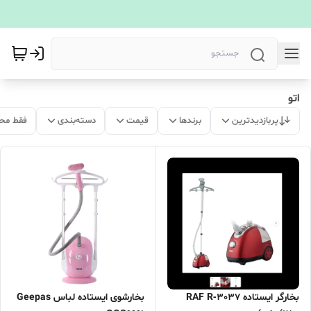
اتو
پربازدیدترین
برندها
قیمت
دسته‌بندی
فقط مح
بخارگر ایستاده RAF R‑3037
بخارشوی ایستاده لباس Geepas