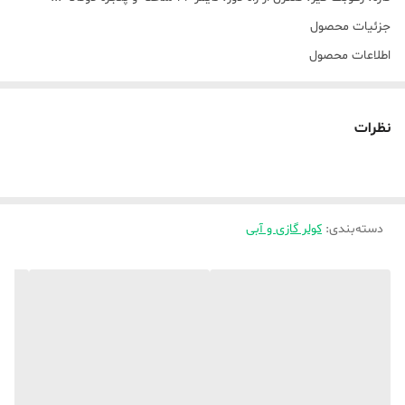
جزئیات محصول
اطلاعات محصول
کولر گازی قابل حمل 9000 BTU، سرمایش قدرتمندی را برای فضاهای متوسط
​​تا بزرگ، از جمله خانه‌ها، اتاق خواب‌ها و دفاتر ارائه می‌دهد. این دستگاه که
نظرات
برای راحتی طراحی شده است، دارای چرخ‌های چرخدار برای حمل آسان است
و می‌توان آن را از طریق صفحه نمایش دیجیتال، ریموت یا برنامه سازگار
کنترل کرد. این دستگاه 4 کاره به عنوان خنک کننده هوا، رطوبت گیر، فن و
دسته‌بندی
:
کولر گازی و آبی
حالت خواب با نوسان خودکار برای جریان هوای کارآمد عمل می‌کند. این
دستگاه شامل دو کیت تهویه پنجره برای نصب آسان روی پنجره‌های کشویی
یا لولایی است. طراحی جمع و جور (388x630x356 میلی‌متر، 21.2 کیلوگرم)
باعث صرفه‌جویی در فضا می‌شود، در حالی که تایمر داخلی و ترموستات قابل
تنظیم، راحتی و بهره‌وری انرژی را افزایش می‌دهند.
بدون CFC
صفحه نمایش - دیجیتال