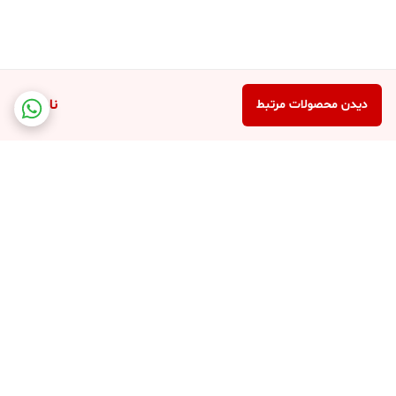
نام/شماره مدل GACP9023CU
عملکرد فن معکوس
عملکرد رو به جلو
ناموجود
دیدن محصولات مرتبط
ضخامت (سانتی‌متر) 41 سانتی‌متر
وزن (کیلوگرم) 0.02 کیلوگرم
عرض (سانتی‌متر) 42 سانتی‌متر
کد محصول 6294015557299
تولیدکننده / مسئول اتحادیه اروپا
Description
❄️ Stay cool, save green, and flex your eco-smart lifestyle!
برگشت به بالا
ECO CHIC COOLING - Uses R290 refrigerant, 690x greener than
traditional gases, saving the planet while you chill.
UNIVERSAL WINDOW FIT - Dual window venting kits included
for quick installation on sliding or hinged windows.