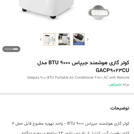
کولر گازی هوشمند جیپاس ۹۰۰۰ BTU مدل
GACP9023CU
Geepas 9000 BTU Portable Air Conditioner 4-in-1 AC with Remote
برند:
جیپاس
توضیحات
کولر گازی هوشمند جیپاس ۹۰۰۰ BTU – واحد تهویه مطبوع قابل حمل ۴
کاره، رطوبت گیر، کنترل از راه دور، تایمر ۲۴ ساعته و پنجره دوگانه ...