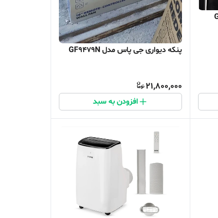
پنکه دیواری جی پاس مدل GF9479N
21,800,000
افزودن به سبد