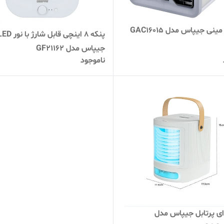
ینی جیپاس مدل GAC16015
پنکه 8 اینچی قابل شارژ با نو
جیپاس مدل GF21162
ناموجود
ای پرتابل جیپاس مدل