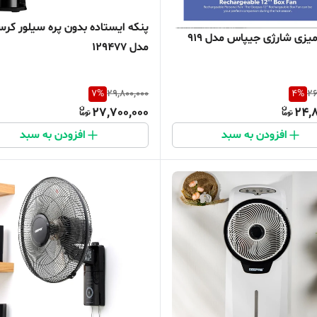
پنکه ایستاده بدون پره سیلور کر
پنکه رومیزی شارژی جیپاس مدل 919
مدل 129477
7
%
29,800,000
4
%
26
27,700,000
24,8
افزودن به سبد
افزودن به سبد