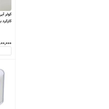
کارکرد بد
00,000