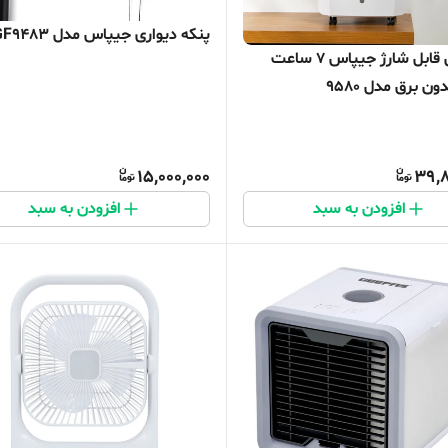
پنکه دیواری جیپاس مدل GF9483
کولر آبی قابل شارژ جیپاس ۷ ساعت
ون برق مدل 9580
15,000,000
39,8
افزودن به سبد
افزودن به سبد