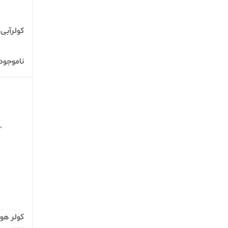
کولرآبی م
ناموجود
کولر هو