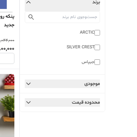
برند
جدید
ARCTIC
,044,000
SILVER CREST
00,000
جیپاس
موجودی
محدوده قیمت