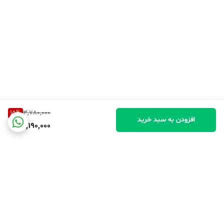
15
%
3,780,000
افزودن به سبد خرید
3,190,000