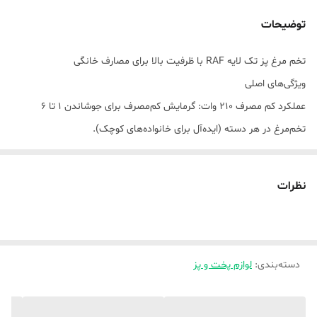
توضیحات
تخم مرغ پز تک لایه RAF با ظرفیت بالا برای مصارف خانگی
ویژگی‌های اصلی
عملکرد کم مصرف ۲۱۰ وات: گرمایش کم‌مصرف برای جوشاندن ۱ تا ۶
تخم‌مرغ در هر دسته (ایده‌آل برای خانواده‌های کوچک).
خاموش شدن خودکار: ویژگی ایمنی برای جلوگیری از گرمای بیش از حد و
حوادث ناشی از جوشاندن خشک.
نظرات
بدنه پلاستیکی PP: ایمن برای غذا و سبک وزن (وزن واحد ۴۱۵ گرم)، اما
دوام آن ممکن است با توجه به استفاده متفاوت باشد.
طراحی جمع و جور: ابعاد ۱۵.۲ × ۱۳.۵ × ۱۵ سانتی‌متر؛ به راحتی در
دسته‌بندی
:
لوازم پخت و پز
آشپزخانه‌های کوچک یا برای سفر جا می‌شود.
مخاطب هدف