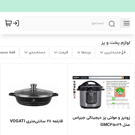
لوازم پخت و پز
جدیدترین
برندها
قیمت
دسته‌بندی
فقط محصو
زودپز و مولتی پز دیجیتالی جیپاس
قابلمه ۲۸ سانتی‌متری VOGATI
مدل GMC35029