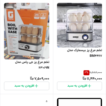
تخم مرغ پز بیسمارک مدل
BM4467
تخم مرغ پز جی پاس مدل
63019N
2
%
11,682,000
7,509,000
11,440,000
افزودن به سبد
افزودن به سبد