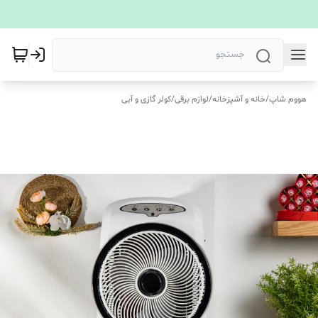
هووم شاپ
/
خانه و آشپزخانه
/
لوازم برقی
/
کولر گازی و آبی