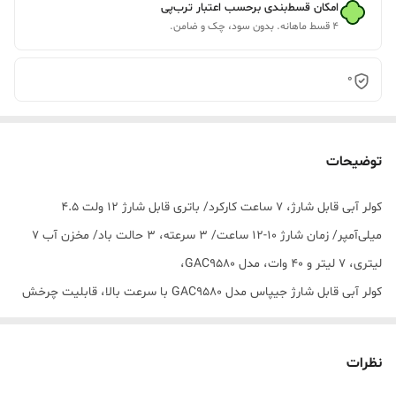
امکان قسط‌بندی برحسب اعتبار ترب‌پی
۴ قسط ماهانه. بدون سود، چک و ضامن.
0
توضیحات
کولر آبی قابل شارژ، ۷ ساعت کارکرد/ باتری قابل شارژ ۱۲ ولت ۴.۵
میلی‌آمپر/ زمان شارژ ۱۰-۱۲ ساعت/ ۳ سرعته، ۳ حالت باد/ مخزن آب ۷
لیتری، ۷ لیتر و ۴۰ وات، مدل GAC9580،
کولر آبی قابل شارژ جیپاس مدل GAC9580 با سرعت بالا، قابلیت چرخش
3 سرعته، مناسب برای اتاق، دفتر کار و آشپزخانه
درباره این کالا
نظرات
کولر قابل شارژ - بدون برق نگران نباشید زیرا باتری قابل شارژ 12 ولت 4.5