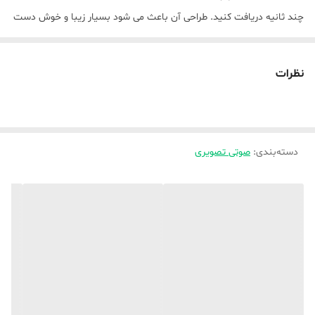
چند ثانیه دریافت کنید. طراحی آن باعث می شود بسیار زیبا و خوش دست
به نظر برسد. می‌توانید به راحتی آن را در هر جایی که می‌روید حمل کنید، از
آن در ماشین، مسافرت، مهمانی در فضای باز، هنگام پیاده‌روی و غیره
نظرات
استفاده کنید. بلوتوث کیفیت سیگنال بهتری را برای صدای بدون نویز ارائه
می دهد. نه تنها از تماس هندزفری پشتیبانی می کند، بلکه از رادیو FM نیز
پشتیبانی می کند.
دسته‌بندی
:
صوتی تصویری
کابل صدا را می توان به کامپیوتر و ماشین وصل کرد و کارت TF و USB را می
توان برای پخش موسیقی وصل کرد. سازگار با همه دستگاه‌های دارای
بلوتوث، موسیقی را فوق‌العاده‌تر می‌کند و مهمانی‌ها یا زمان پیک‌نیک شما را
درخشان‌تر می‌کند، پر از سبک جوانی، و پرانرژی شما را درخشان می‌کند.
ساخته شده از مواد ABS پلیمری است که به دلیل استحکام و دوام خود
شناخته شده است. این دستگاه در برابر شکستگی مقاوم بوده و برای
عملکرد طولانی مدت ساخته شده است.
GRAB, GO, LISTEN - طراحی سبک وزن و در عین حال مقاوم ضد آب