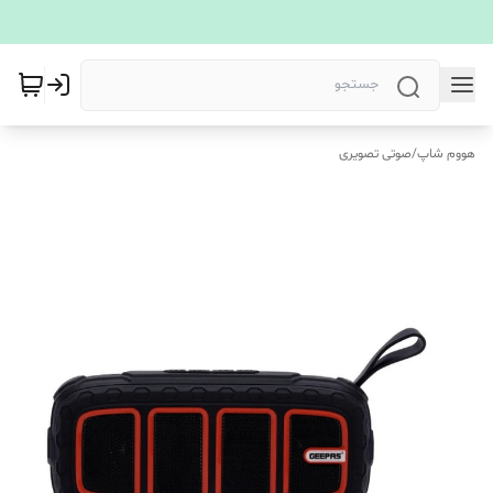
هووم شاپ
/
صوتی تصویری