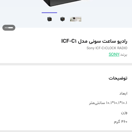
رادیو ساعت سونی مدل ICF-C1
Sony ICF-C1CLOCK RADIO
برند:
SONY
توضیحات
ابعاد
10.1*10.1*10.1 سانتی‌متر
وزن
460 گرم
امواج دریافتی