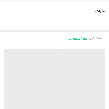
FM , AM
نظرات
منبع تغذیه
آداپتور
خروجی هدفون
خیر
دسته‌بندی
:
صوتی تصویری
ساعت
بله
نوع جستجو
خودکار
چراغ قوه
ندارد
پورت USB
خیر
بلوتوث