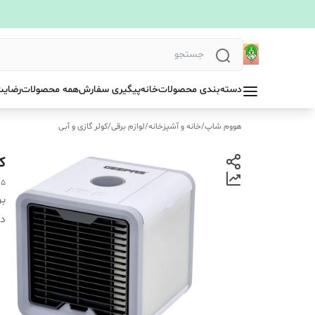
دسته‌بندی محصولات
خانه
پیگیری سفارش
همه محصولات
رضایت
هووم شاپ
/
خانه و آشپزخانه
/
لوازم برقی
/
کولر گازی و آبی
کو
15
بر
دس