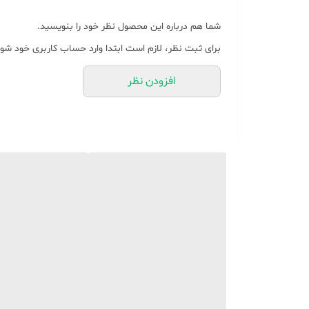
سرعت هوا را به هر گوشه ای می چرخاند. خود را از هوای خ
شما هم درباره این محصول نظر خود را بنویسید.
طراوت در وسط تخلیه می شود و تابستانی با طراوت و راحت
برای ثبت نظر، لازم است ابتدا وارد حساب کاربری خود شوی
افزودن نظر
متوقف کند. خیلی خوشایندتر از پنکه رومیزی است اما به ا
Description
Cooler | 750 Ml | 3 Speed Options | LED Night Light
ml easy-fill water tank that lasts up to 8 hours
Cools, humidifies and purifies the air
Freon-free, energy-efficient, and eco-friendly
t light: 7 different colors with color-cycle option
 options that lets you create your comfort zone
Compact, powerful and ultra-quiet operation
Brand
‎GEEPAS
Model Number
‎GAC16015