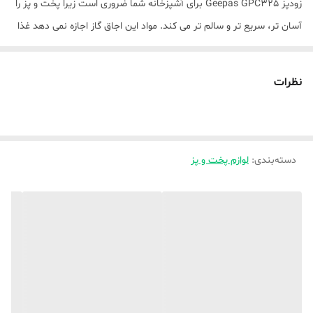
زودپز Geepas GPC325 برای آشپزخانه شما ضروری است زیرا پخت و پز را
آسان تر، سریع تر و سالم تر می کند. مواد این اجاق گاز اجازه نمی دهد غذا
به آن بچسبد و امکان پخت یکنواخت را فراهم می کند. ظرفیت 3 لیتری آن
باعث می شود تا حجم خوبی از غذا در یک نوبت برای خانواده شما تهیه
نظرات
شود. همچنین دارای یک دسته راحت برای جابجایی آسان با اجاق گاز است.
نوع محصول: زودپز
همراه با دسته راحت با گرفتن محکم برای جابجایی آسان
دسته‌بندی
:
بدنه داخلی نچسب
لوازم پخت و پز
مواد رسانای گرما خوب پخت و پز را امکان پذیر می کند