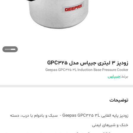
زودپز 3 لیتری جیپاس مدل GPC325
Geepas GPC325 3L Induction Base Pressure Cooker
برند:
جیپاس
توضیحات
زودپز پایه القایی Geepas GPC325 3L - سبک و بادوام با درب، دسته
خنک و شیرهای ایمنی