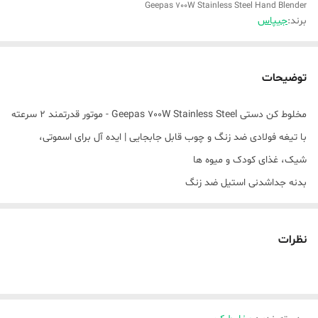
Geepas 700W Stainless Steel Hand Blender
برند:
جیپاس
توضیحات
مخلوط کن دستی Geepas 700W Stainless Steel - موتور قدرتمند 2 سرعته
با تیغه فولادی ضد زنگ و چوب قابل جابجایی | ایده آل برای اسموتی،
شیک، غذای کودک و میوه ها
بدنه جداشدنی استیل ضد زنگ
با تیغه استیل ضد زنگ
2 گزینه سرعت
نظرات
موتور قدرتمند DC 700W
ولتاژ: 220 -240 ولت 50 / 60 هرتز