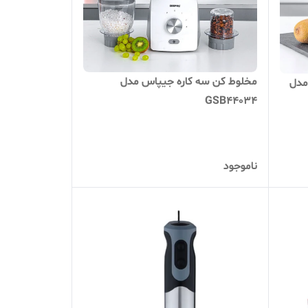
مخلوط کن سه کاره جیپاس مدل
مدل
GSB44034
ناموجود