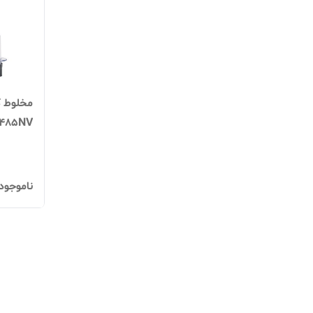
مخلوط ک
485NV
ناموجود