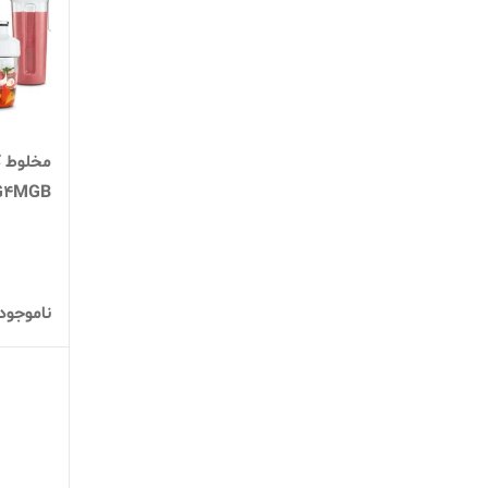
G4MGB
ناموجود