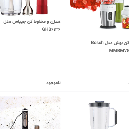
همزن و مخلوط کن جیپاس مدل
GHB6136
مخلوط کن بوش مدل Bosch
MMBM7
ناموجود