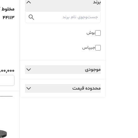
برند
مخلوط ک
44113
بوش
جیپاس
موجودی
800,000
محدوده قیمت