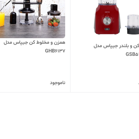
همزن و مخلوط کن جیپاس مدل
ن و بلندر جیپاس مدل
GHB6137
GSB5
ناموجود