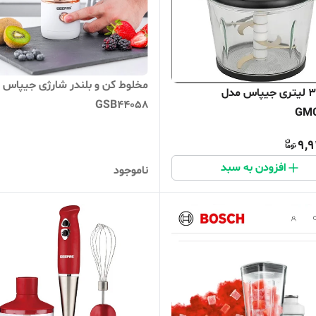
مخلوط کن و بلندر شارژی جیپاس 
خردکن 3 لیتری جیپاس مدل
GSB44058
GMC
9,9
افزودن به سبد
ناموجود