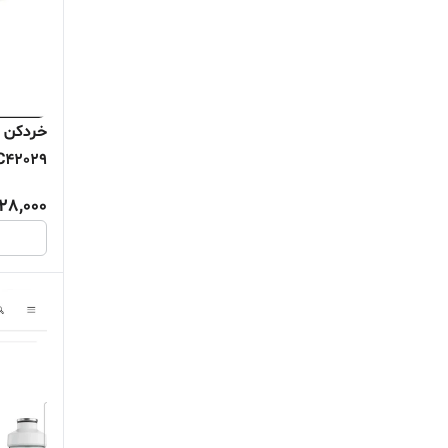
42029
28,000