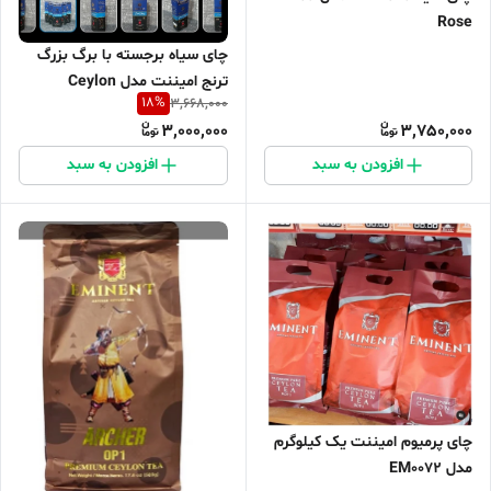
Rose
چای سیاه برجسته با برگ بزرگ
ترنج امیننت مدل Ceylon
18
%
3,668,000
Luxury OP1
3,000,000
3,750,000
افزودن به سبد
افزودن به سبد
چای پرمیوم امیننت یک کیلوگرم
مدل EM0072