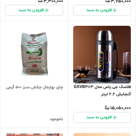
3,300,000
3,750,000
افزودن به سبد
افزودن به سبد
فلاسک جی پاس مدل GSVB4113
چای بهارمال چکش سبز ۵۰۰ گرمی
گنجایش ۲.۲ لیتر
15,050,000
افزودن به سبد
ناموجود