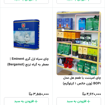
چای سیاه ارل گری Eminent |
معطر به گیاه ترنج (Bergamot)
چای امیننت با طعم هل مدل
BOP1 (وزن خالص ۱ کیلوگرم)
3,550,000
4,620,000
افزودن به سبد
افزودن به سبد