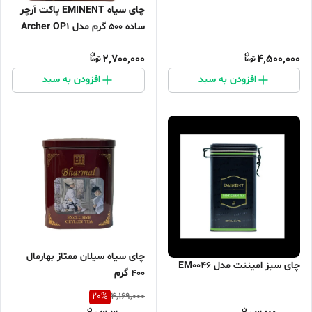
چای سیاه EMINENT پاکت آرچر
ساده 500 گرم مدل Archer OP1
2,700,000
4,500,000
افزودن به سبد
افزودن به سبد
چای سیاه سیلان ممتاز بهارمال
چای سبز امیننت مدل EM0046
۴۰۰ گرم
20
%
4,169,000