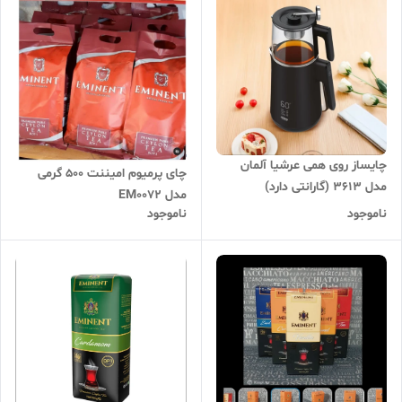
چایساز روی همی عرشیا آلمان
چای پرمیوم امیننت 500 گرمی
مدل 3613 (گارانتی دارد)
مدل EM0072
ناموجود
ناموجود