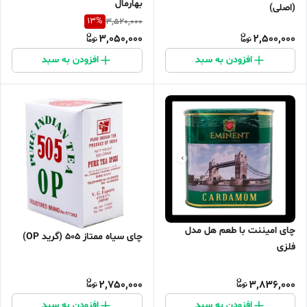
بهارمال
(اصلی)
13
%
3,520,000
3,050,000
2,500,000
افزودن به سبد
افزودن به سبد
چای امیننت با طعم هل مدل
چای سیاه ممتاز ۵۰۵ (گرید OP)
فلزی
2,750,000
3,836,000
افزودن به سبد
افزودن به سبد