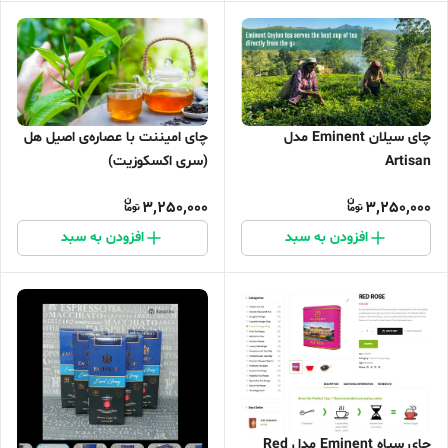
چای سیلان Eminent مدل
چای امیننت با عصاره‌ی اصیل هل
Artisan
(سری اکسکوزیت)
3,250,000
3,250,000
افزودن به سبد
افزودن به سبد
چای سیاه Eminent مدل Red