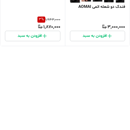
فندک دو شعله اتمی AOMAI
3
%
1,943,000
1,870,000
3,000,000
افزودن به سبد
افزودن به سبد